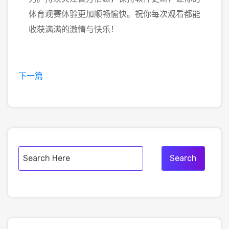
体育观赛体验更加顺畅愉快。祝你每次观看都能
收获满满的激情与快乐！
下一篇