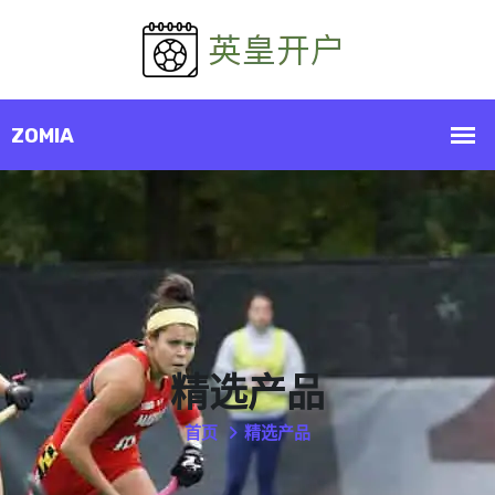
精选产品
首页
精选产品