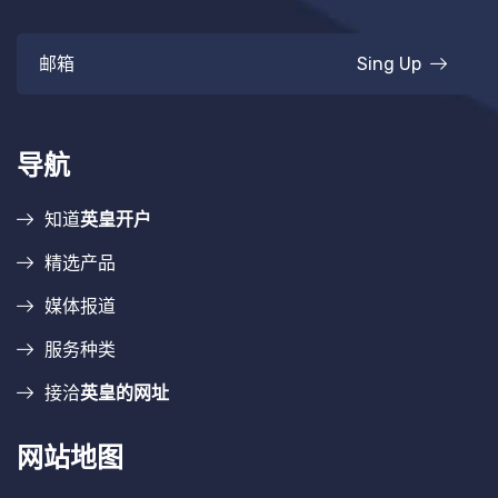
Sing Up
导航
知道
英皇开户
精选产品
媒体报道
服务种类
接洽
英皇的网址
网站地图