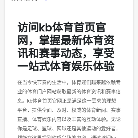
访问kb体育首页官
网，掌握最新体育资
讯和赛事动态，享受
一站式体育娱乐体验
在当今快节奏的生活中，体育迷们越来越依赖专
业的体育门户网站获取最新的体育资讯和赛事信
息。kb体育首页官网正是满足这一需求的理想
平台，提供全面、及时、权威的体育新闻、赛事
直播、体育娱乐内容以及丰富的互动体验。无论
你是足球、篮球、网球还是其他运动的爱好者，
都能在这里找到你感兴趣的内容。通过访问kb