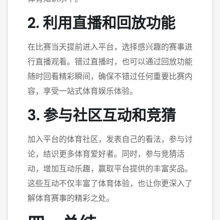
2. 利用直播和回放功能
在比赛当天提前进入平台，选择感兴趣的赛事进
行直播观看。错过直播时，也可以通过回放功能
随时回看精彩瞬间，确保不错过任何重要比赛内
容，享受一站式体育娱乐体验。
3. 参与社区互动和竞猜
加入平台的体育社区，发表自己的看法，参与讨
论，结识更多体育爱好者。同时，参与竞猜活
动，增加互动乐趣，赢取平台提供的丰富奖品。
这些互动不仅丰富了体育体验，也让你更深入了
解体育赛事的精彩之处。