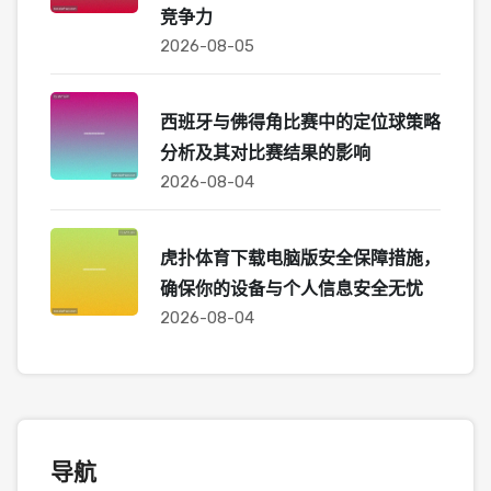
竞争力
2026-08-05
西班牙与佛得角比赛中的定位球策略
分析及其对比赛结果的影响
2026-08-04
虎扑体育下载电脑版安全保障措施，
确保你的设备与个人信息安全无忧
2026-08-04
导航