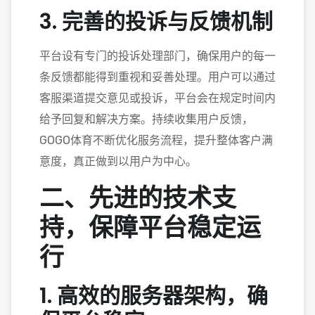
3. 完善的投诉与反馈机制
平台设有专门的投诉处理部门，确保用户的每一
条反馈都能得到重视和妥善处理。用户可以通过
客服渠道提交意见或投诉，平台会在规定时间内
给予回复和解决方案。持续收集用户反馈，
GOGO体育不断优化服务流程，提升整体客户满
意度，真正做到以用户为中心。
二、先进的技术支
持，保障平台稳定运
行
1. 高效的服务器架构，确