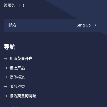
线服务！！！
Sing Up
导航
知道
英皇开户
精选产品
媒体报道
服务种类
接洽
英皇的网址