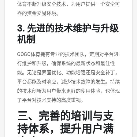
体育不断升级安全技术，为用户提供一个安全可
靠的资金交易环境。
3. 先进的技术维护与升级
机制
GOGO体育拥有专业的技术团队，定期对平台进
行维护和升级，确保系统的最新状态和最佳性
能。无论是界面优化、功能增强还是安全补丁，
平台都能及时响应，减少技术故障的发生。持续
的技术创新为用户带来更好的使用体验，也体现
了平台对技术支持的高度重视。
三、完善的培训与支
持体系，提升用户满