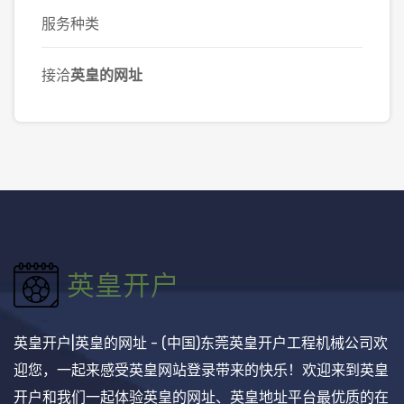
服务种类
接洽
英皇的网址
英皇开户|英皇的网址 - (中国)东莞英皇开户工程机械公司欢
迎您，一起来感受英皇网站登录带来的快乐！欢迎来到英皇
开户和我们一起体验英皇的网址、英皇地址平台最优质的在