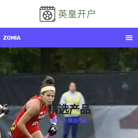
精选产品
首页
精选产品