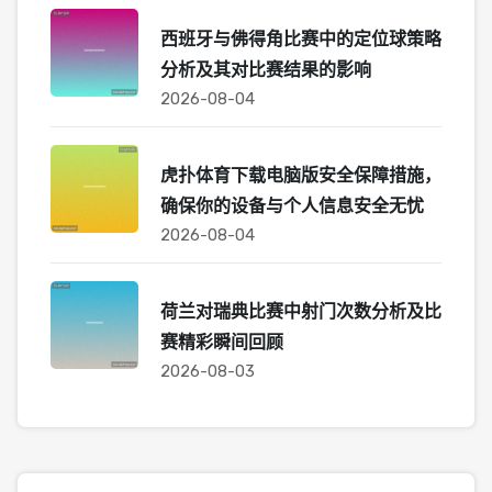
西班牙与佛得角比赛中的定位球策略
分析及其对比赛结果的影响
2026-08-04
虎扑体育下载电脑版安全保障措施，
确保你的设备与个人信息安全无忧
2026-08-04
荷兰对瑞典比赛中射门次数分析及比
赛精彩瞬间回顾
2026-08-03