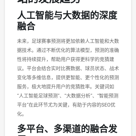
人工智能与大数据的深度
融合
未来，足球赛事预测将更加依赖人工智能和大数
据技术。通过不断优化的算法模型，预测的准确
性将持续提升，帮助用户获得更科学的竞猜建
议。平台会结合实时比赛数据、球员状态、战术
变化等多维信息，提供更智能、更个性化的预测
服务，极大地提升用户的竞猜胜率。关键词如
“人工智能足球预测”、“大数据分析”、“智能预测
平台”在此环节尤为关键，有助于内容的SEO优
化。
多平台、多渠道的融合发