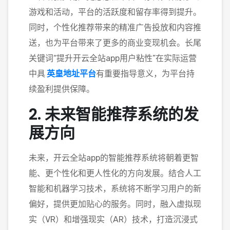
游戏和活动，平台的活跃度和留存率得到提升。
同时，个性化推荐带来的精准广告投放和内容推
送，也为平台带来了更多的商业变现机会。长尾
关键词“提升开云全站app用户粘性”在实际运营
中具
英皇地址平台
有重要指导意义，为平台持
续盈利提供保障。
2. 未来智能推荐系统的发
展方向
未来，开云全站app的智能推荐系统将朝着更智
能、更个性化和更人性化的方向发展。结合人工
智能和机器学习技术，系统将不断学习用户的新
偏好，提供更加贴心的服务。同时，融入虚拟现
实（VR）和增强现实（AR）技术，打造沉浸式