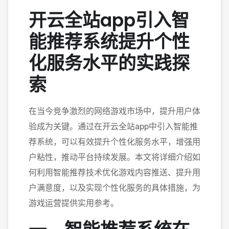
开云全站app引入智
能推荐系统提升个性
化服务水平的实践探
索
在当今竞争激烈的网络游戏市场中，提升用户体
验成为关键。通过在开云全站app中引入智能推
荐系统，可以有效提升个性化服务水平，增强用
户粘性，推动平台持续发展。本文将详细介绍如
何利用智能推荐技术优化游戏内容推送、提升用
户满意度，以及实现个性化服务的具体措施，为
游戏运营提供实用参考。