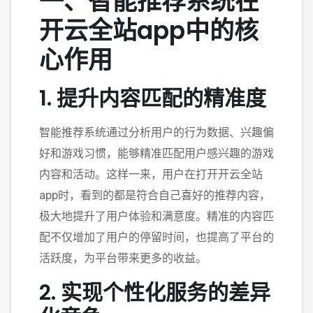
一、智能推荐系统在
开云全站app中的核
心作用
1. 提升内容匹配的精准度
智能推荐系统通过分析用户的行为数据、兴趣偏
好和游戏习惯，能够精准匹配用户感兴趣的游戏
内容和活动。这样一来，用户在打开开云全站
app时，看到的都是符合自己喜好的推荐内容，
极大地提升了用户体验和满意度。精准的内容匹
配不仅增加了用户的停留时间，也提高了平台的
活跃度，为平台带来更多的收益。
2. 实现个性化服务的差异