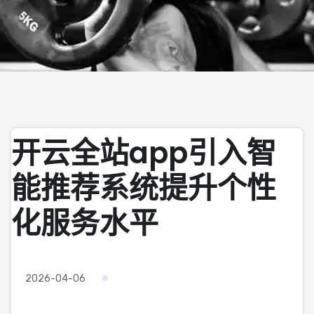
开云全站app引入智
能推荐系统提升个性
化服务水平
2026-04-06