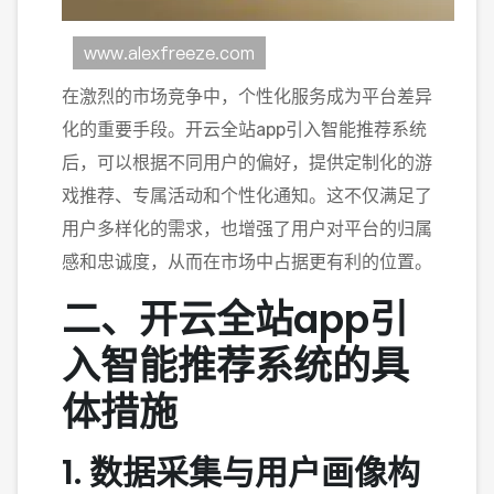
在激烈的市场竞争中，个性化服务成为平台差异
化的重要手段。开云全站app引入智能推荐系统
后，可以根据不同用户的偏好，提供定制化的游
戏推荐、专属活动和个性化通知。这不仅满足了
用户多样化的需求，也增强了用户对平台的归属
感和忠诚度，从而在市场中占据更有利的位置。
二、开云全站app引
入智能推荐系统的具
体措施
1. 数据采集与用户画像构