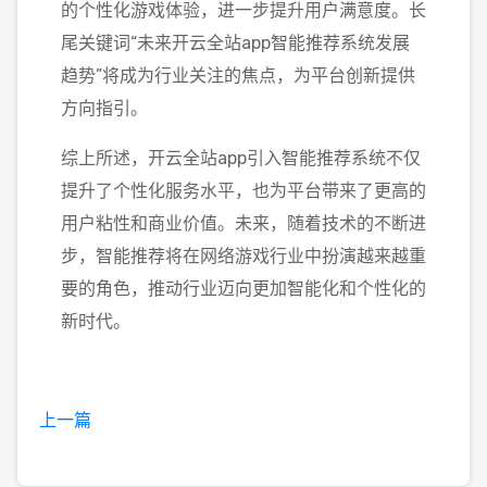
的个性化游戏体验，进一步提升用户满意度。长
尾关键词“未来开云全站app智能推荐系统发展
趋势”将成为行业关注的焦点，为平台创新提供
方向指引。
综上所述，开云全站app引入智能推荐系统不仅
提升了个性化服务水平，也为平台带来了更高的
用户粘性和商业价值。未来，随着技术的不断进
步，智能推荐将在网络游戏行业中扮演越来越重
要的角色，推动行业迈向更加智能化和个性化的
新时代。
上一篇