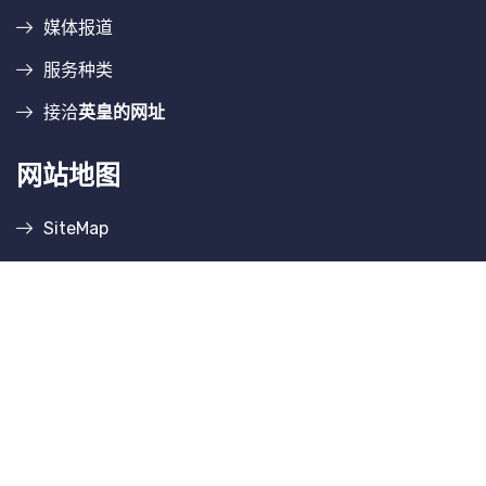
媒体报道
服务种类
接洽
英皇的网址
网站地图
SiteMap
联系方式
地址
天水县世纪北路420号
邮箱
k8f88comcrystalline@gmail.com