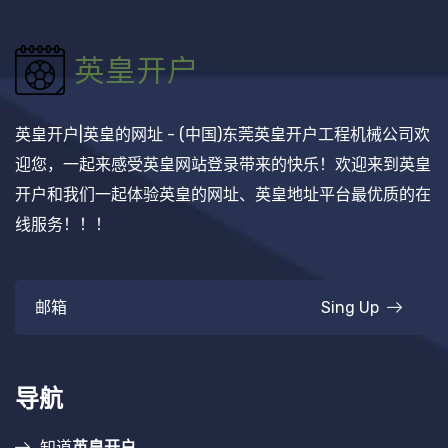
英皇开户|英皇的网址 - (中国)东莞英皇开户工程机械公司欢
迎您，一起来感受英皇网站登录带来的快乐！欢迎来到英皇
开户和我们一起体验英皇的网址、英皇地址平台最优质的在
线服务！！！
Sing Up
导航
知道
英皇开户