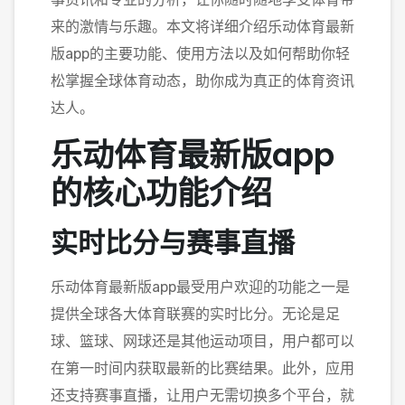
来的激情与乐趣。本文将详细介绍乐动体育最新
版app的主要功能、使用方法以及如何帮助你轻
松掌握全球体育动态，助你成为真正的体育资讯
达人。
乐动体育最新版app
的核心功能介绍
实时比分与赛事直播
乐动体育最新版app最受用户欢迎的功能之一是
提供全球各大体育联赛的实时比分。无论是足
球、篮球、网球还是其他运动项目，用户都可以
在第一时间内获取最新的比赛结果。此外，应用
还支持赛事直播，让用户无需切换多个平台，就