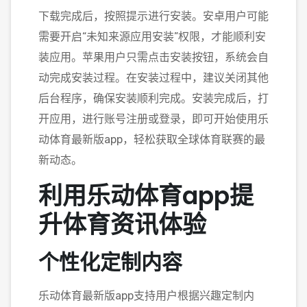
下载完成后，按照提示进行安装。安卓用户可能
需要开启“未知来源应用安装”权限，才能顺利安
装应用。苹果用户只需点击安装按钮，系统会自
动完成安装过程。在安装过程中，建议关闭其他
后台程序，确保安装顺利完成。安装完成后，打
开应用，进行账号注册或登录，即可开始使用乐
动体育最新版app，轻松获取全球体育联赛的最
新动态。
利用乐动体育app提
升体育资讯体验
个性化定制内容
乐动体育最新版app支持用户根据兴趣定制内