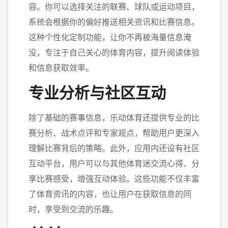
容。你可以选择关注的联赛、球队或运动项目，
系统会根据你的偏好推送相关资讯和比赛信息。
这种个性化定制功能，让你不再被海量信息淹
没，专注于自己关心的体育内容，提升阅读体验
和信息获取效率。
专业分析与社区互动
除了基础的赛事信息，乐动体育还提供专业的比
赛分析、战术点评和专家观点，帮助用户更深入
理解比赛背后的策略。此外，应用内还设有社区
互动平台，用户可以与其他体育迷交流心得、分
享比赛感受，增强互动体验。这些功能不仅丰富
了体育资讯的内容，也让用户在获取信息的同
时，享受到交流的乐趣。