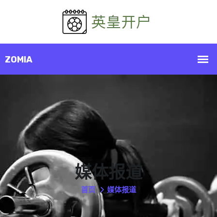
媒体报道
首页
媒体报道