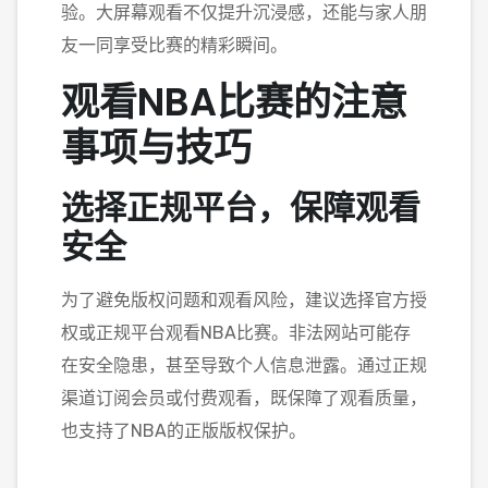
验。大屏幕观看不仅提升沉浸感，还能与家人朋
友一同享受比赛的精彩瞬间。
观看NBA比赛的注意
事项与技巧
选择正规平台，保障观看
安全
为了避免版权问题和观看风险，建议选择官方授
权或正规平台观看NBA比赛。非法网站可能存
在安全隐患，甚至导致个人信息泄露。通过正规
渠道订阅会员或付费观看，既保障了观看质量，
也支持了NBA的正版版权保护。