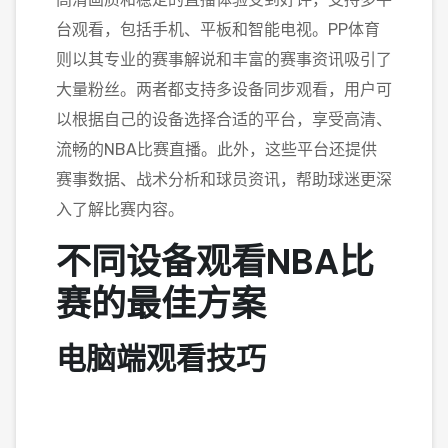
台观看，包括手机、平板和智能电视。PP体育
则以其专业的赛事解说和丰富的赛事资讯吸引了
大量粉丝。两者都支持多设备同步观看，用户可
以根据自己的设备选择合适的平台，享受高清、
流畅的NBA比赛直播。此外，这些平台还提供
赛事数据、战术分析和球员资讯，帮助球迷更深
入了解比赛内容。
不同设备观看NBA比
赛的最佳方案
电脑端观看技巧